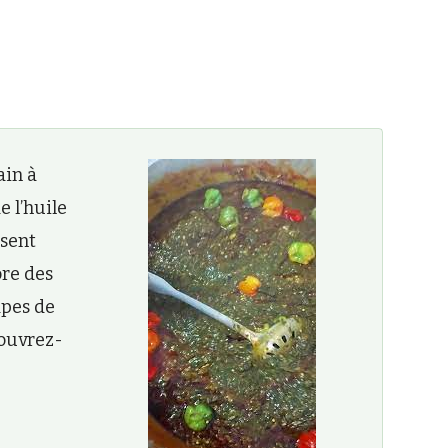
ain à
e l’huile
isent
ore des
apes de
couvrez-