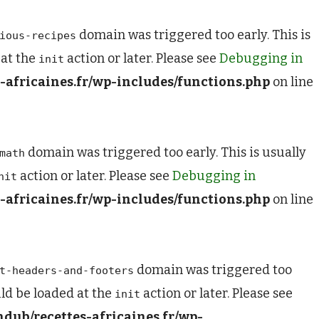
domain was triggered too early. This is
ious-recipes
 at the
action or later. Please see
Debugging in
init
africaines.fr/wp-includes/functions.php
on line
domain was triggered too early. This is usually
math
action or later. Please see
Debugging in
nit
africaines.fr/wp-includes/functions.php
on line
domain was triggered too
t-headers-and-footers
uld be loaded at the
action or later. Please see
init
dub/recettes-africaines.fr/wp-