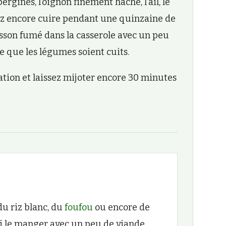
rgines, l’oignon finement haché, l’ail, le
ez encore cuire pendant une quinzaine de
oisson fumé dans la casserole avec un peu
ce que les légumes soient cuits.
ation et laissez mijoter encore 30 minutes
du riz blanc, du
foufou
ou encore de
i le manger avec un peu de viande.