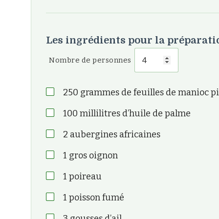
Les ingrédients pour la préparati
Nombre de personnes
250
grammes de feuilles de manioc pi
100
millilitres d’huile de palme
2
aubergines africaines
1
gros oignon
1
poireau
1
poisson fumé
3
gousses d’ail